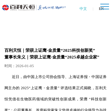
中文
|
EN
百利天恒｜荣获上证鹰·金质量“2025科技创新奖”
董事长朱义｜荣获上证鹰·金质量“2025卓越企业家”
时间：2026-01-05
近日，由中国上市公司协会指导、上海证券报・中国证券
网主办的 2025“上证鹰・金质量” 评选结果正式揭晓，百利天
恒凭借在生物医药领域的突破性创新成果，荣膺 “
科技创新
奖”；公司董事长、首席科学家朱义凭借卓越的行业领导力与战